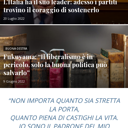
L’Italia ha il suo leader: adesso i partiti
trovino il coraggio di sostenerlo
20 Luglio 2022
BUONA-DESTRA
Fukuyama: “Il liberalismo è in
pericolo, solo la buona politica può
salvarlo”
9 Giugno 2022
“
NON IMPORTA QUANTO SIA STRETTA
LA PORTA,
QUANTO PIENA DI CASTIGHI LA VITA.
IO SONO IL PADRONE DEL MIO