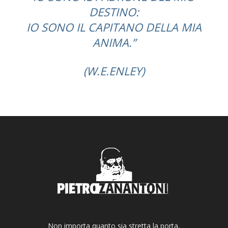
DESTINO:
IO SONO IL CAPITANO DELLA MIA
ANIMA.”
(W.E.ENLEY)
Non importa quanto sia stretta la porta,